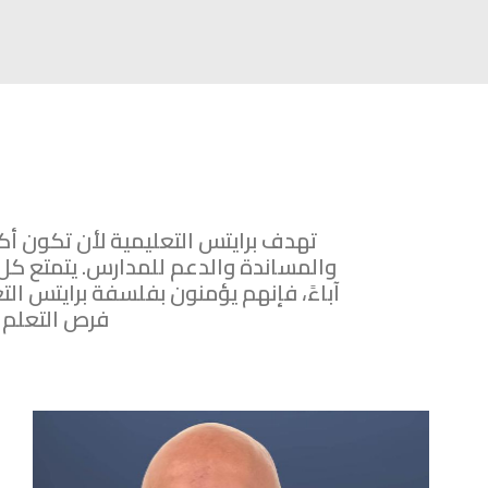
تهدف برايتس التعليمية لأن تكون أ
والمساندة والدعم للمدارس. يتمتع كل
آباءً، فإنهم يؤمنون بفلسفة برايتس ال
فرص التعلم 