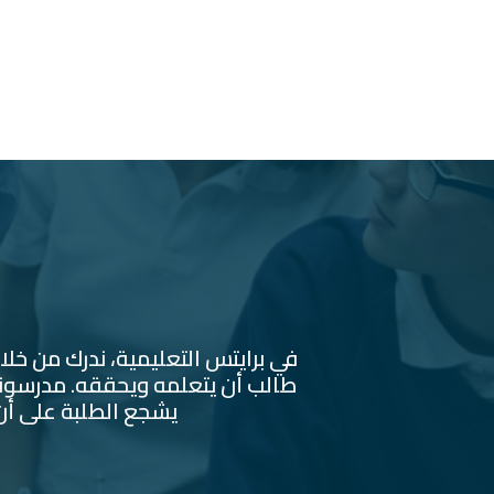
في برايتس التعليمية، ندرك من خلا
طالب أن يتعلمه ويحققه. مدرسونا
يشجع الطلبة على أن