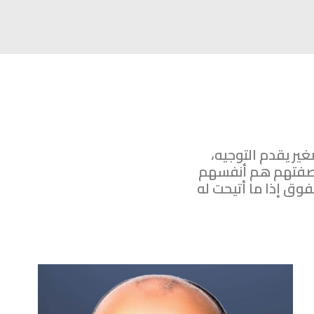
ير يقدم التوجيه،
 بصفتهم هم أنفسهم
فوق إذا ما أتيحت له